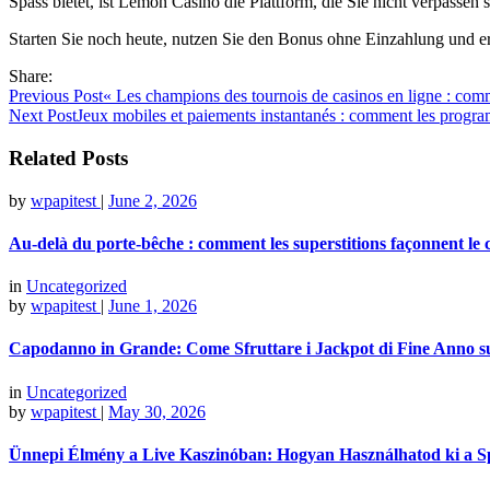
Spass bietet, ist Lemon Casino die Plattform, die Sie nicht verpassen s
Starten Sie noch heute, nutzen Sie den Bonus ohne Einzahlung und er
Share:
Previous Post
« Les champions des tournois de casinos en ligne : comm
Next Post
Jeux mobiles et paiements instantanés : comment les progra
Related Posts
by
wpapitest
|
June 2, 2026
Au‑delà du porte‑bêche : comment les superstitions façonnent le 
in
Uncategorized
by
wpapitest
|
June 1, 2026
Capodanno in Grande: Come Sfruttare i Jackpot di Fine Anno sui 
in
Uncategorized
by
wpapitest
|
May 30, 2026
Ünnepi Élmény a Live Kaszinóban: Hogyan Használhatod ki a Sp