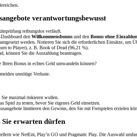
Bereichen.
nusangebote verantwortungsbewusst
ätsprüfung reibungslos verläuft.
s‑Dashboard den
Willkommensbonus
und den
Bonus ohne Einzahlu
mgesetzt werden. Notieren Sie sich die erforderlichen Einsätze, um 
urn to Player), z. B. Book of Dead (96,21 %).
nd, können Sie die Auszahlung beantragen.
ie Ihren Bonus in echtes Geld umwandeln können?
rmeiden unnötige Verluste.
 Sie maximal riskieren wollen.
as Spiel zu testen, bevor Sie eigenes Geld einsetzen.
usangebote limitieren den Gewinn, den Sie mit Freispielen erzielen kö
 Sie erwarten dürfen
tellern wie NetEnt, Play’n GO und Pragmatic Play. Die Auswahl umfas