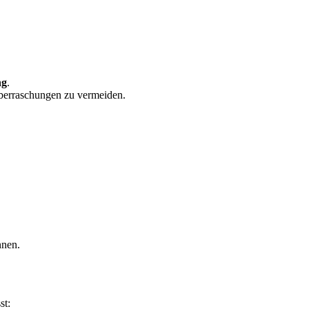
ng
.
Überraschungen zu vermeiden.
nnen.
st: