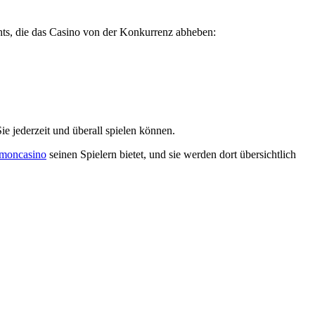
ights, die das Casino von der Konkurrenz abheben:
e jederzeit und überall spielen können.
moncasino
seinen Spielern bietet, und sie werden dort übersichtlich