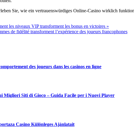
ollten.
leben Sie, wie ein vertrauenswürdiges Online‑Casino wirklich funktion
ent les niveaux VIP transforment les bonus en victoires »
mmes de fidélité transforment l’expérience des joueurs francophones
comportement des joueurs dans les casinos en ligne
Migliori Siti di Gioco – Guida Facile per i Nuovi Player
ortaza Casino Különleges Ajánlatait