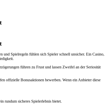
t
t
und Spielregeln fühlen sich Spieler schnell unsicher. Ein Casino,
rdigkeit.
zögerungen führen zu Frust und lassen Zweifel an der Seriosität
rfen offizielle Bonusaktionen bewerben. Wenn ein Anbieter diese
n rundum sicheres Spielerlebnis bietet.