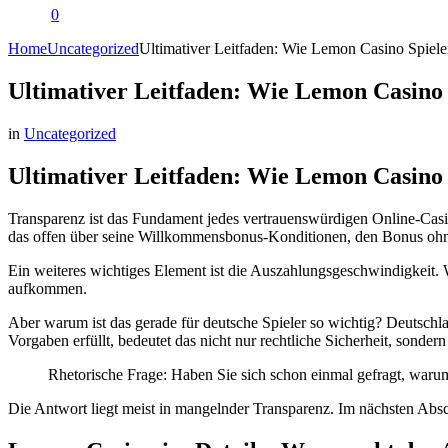
0
Home
Uncategorized
Ultimativer Leitfaden: Wie Lemon Casino Spieler 
Ultimativer Leitfaden: Wie Lemon Casino S
in
Uncategorized
Ultimativer Leitfaden: Wie Lemon Casino S
Transparenz ist das Fundament jedes vertrauenswürdigen Online‑Casi
das offen über seine Willkommensbonus‑Konditionen, den Bonus ohne
Ein weiteres wichtiges Element ist die Auszahlungs­geschwindigkeit.
aufkommen.
Aber warum ist das gerade für deutsche Spieler so wichtig? Deutschla
Vorgaben erfüllt, bedeutet das nicht nur rechtliche Sicherheit, sonder
Rhetorische Frage: Haben Sie sich schon einmal gefragt, waru
Die Antwort liegt meist in mangelnder Transparenz. Im nächsten Absch