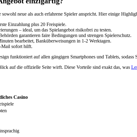
ngebot einzigartig?
er sowohl neue als auch erfahrene Spieler anspricht. Hier einige Highl
rste Einzahlung plus 20 Freispiele.
ierungen – ideal, um das Spielangebot risikofrei zu testen.
Behörden garantieren faire Bedingungen und strengen Spielerschutz.
Minuten bearbeitet, Banküberweisungen in 1‑2 Werktagen.
ail sofort hilft.
sign funktioniert auf allen gängigen Smartphones und Tablets, sodass Si
ick auf die offizielle Seite wirft. Diese Vorteile sind exakt das, was
Le
liches Casino
ispiele
oten
insprachig